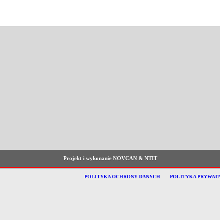
Projekt i wykonanie NOVCAN & NTIT
POLITYKA OCHRONY DANYCH
POLITYKA PRYWAT